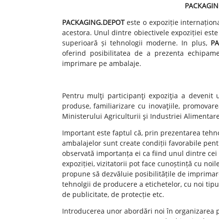
PACKAGIN
PACKAGING.DEPOT
este o expoziție internațio
acestora. Unul dintre obiectivele expoziției est
superioară și tehnologii moderne. In plus,
P
oferind posibilitatea de a prezenta echipam
imprimare pe ambalaje.
Pentru mulţi participanţi expoziţia a devenit 
produse, familiarizare cu inovaţiile, promovar
Ministerului Agriculturii şi Industriei Alimentar
Important este faptul că, prin prezentarea tehno
ambalajelor sunt create condiții favorabile pent
observată importanța ei ca fiind unul dintre cei 
expoziției, vizitatorii pot face cunoștință cu no
propune să dezvăluie posibilitățile de imprimare 
tehnolgii de producere a etichetelor, cu noi tip
de publicitate, de protecție etc.
Introducerea unor abordări noi în organizarea 