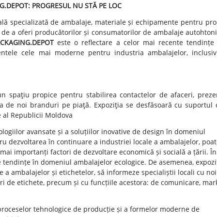
G.DEPOT: PROGRESUL NU STĂ PE LOC
nală specializată de ambalaje, materiale și echipamente pentru pr
e de a oferi producătorilor și consumatorilor de ambalaje autohtoni
ACKAGING.DEPOT
este o reflectare a celor mai recente tendințe 
entele cele mai moderne pentru industria ambalajelor, inclusi
un spaţiu propice pentru stabilirea contactelor de afaceri, preze
ea de noi branduri pe piaţă.
Expoziţia se desfăsoară cu suportul o
e al Republicii Moldova
logiilor avansate și a soluțiilor inovative de design în domeniul
ru dezvoltarea în continuare a industriei locale a ambalajelor, poate
mai importanți factori de dezvoltare economică și socială a țării. Î
ile tendințe în domeniul ambalajelor ecologice. De asemenea, expoziț
a ambalajelor și etichetelor, să informeze specialiștii locali cu noi
uri de etichete, precum și cu funcțiile acestora: de comunicare, mar
proceselor tehnologice de producție și a formelor moderne de