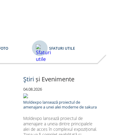
FOTO
SFATURI UTILE
Ştiri
și Evenimente
04.08.2026
Moldexpo lansează proiectul de
amenajare a unei alei moderne de sakura
Moldexpo lansează proiectul de
amenajare a uneia dintre principalele
alei de acces în complexul expozițional.
Zona va fi complet reabilitată și