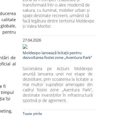
transformată într-o alee modernă de
sakura, cu iluminat, mobilier urban și
oducerea
spații destinate recreerii, urmând să
 calitate
facă legătura dintre teritoriul Moldexpo
globale,
și Valea Morilor.
v pentru
27.04.2026
Moldexpo lansează licitații pentru
ntări de
dezvoltarea fostei zone „Aventura Park”
ficial al
Societatea pe Acțiuni Moldexpo
anunță lansarea unei noi etape de
dezvoltare, prin scoaterea la licitație a
mai multor suprafețe amenajate din
 fi
cadrul fostei zone „Aventura Park”,
n timpul
destinate investițiilor în infrastructură
ia își
sportivă și de agrement.
keting,
Toate știrile